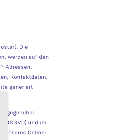
oster). Die
en, werden auf den
IP-Adressen,
en, Kontaktdaten,
ite generiert
ung gegenüber
. b DSGVO) und im
ng unseres Online-