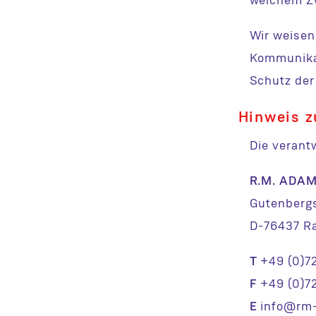
welchem Zw
Wir weisen 
Kommunikat
Schutz der 
Hinweis z
Die verantw
R.M. ADA
Gutenbergs
D-76437 Ra
T
+49 (0)72
F
+49 (0)72
E
info@rm