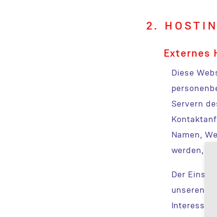
2. HOSTI
Externes 
Diese Websi
personenbe
Servern de
Kontaktanf
Namen, Web
werden, ha
Der Einsat
unseren po
Interesse e