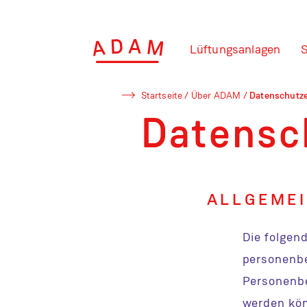
Lüftungsanlagen
S
Startseite
/
Über ADAM
/
Datenschutze
Datensc
ALLGEMEI
Die folgen
personenbe
Personenbe
werden kön