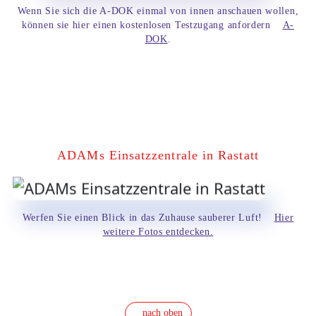
Bitte lesen Sie die Details durch und
Wenn Sie sich die A-DOK einmal von innen anschauen wollen,
stimmen Sie der Nutzung des
können sie hier einen kostenlosen Testzugang anfordern
A-
Service zu, um dieses Video
DOK
.
anzusehen.
Mehr Informationen
Akzeptieren
ADAMs Einsatzzentrale in Rastatt
Powered by
Usercentrics Consent
Management Platform
Werfen Sie einen Blick in das Zuhause sauberer Luft!
Hier
weitere Fotos entdecken.
nach oben