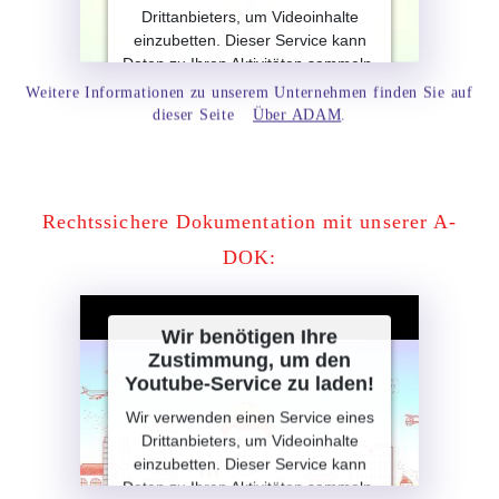
Drittanbieters, um Videoinhalte
einzubetten. Dieser Service kann
Daten zu Ihren Aktivitäten sammeln.
Bitte lesen Sie die Details durch und
Weitere Informationen zu unserem Unternehmen finden Sie
auf
stimmen Sie der Nutzung des
dieser Seite
Über ADAM
.
Service zu, um dieses Video
anzusehen.
Mehr Informationen
Rechtssichere Dokumentation
mit unserer A-
DOK:
Akzeptieren
Powered by
Usercentrics Consent
Wir benötigen Ihre
Management Platform
Zustimmung, um den
Youtube-Service zu laden!
Wir verwenden einen Service eines
Drittanbieters, um Videoinhalte
einzubetten. Dieser Service kann
Daten zu Ihren Aktivitäten sammeln.